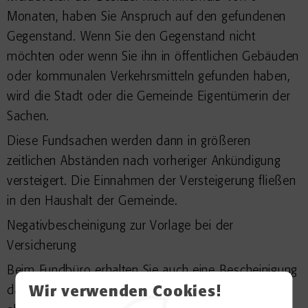
Monaten, haben Sie Anspruch auf den gefundenen
Gegenstand. Wenn Sie den Gegenstand nicht
möchten oder wenn Sie ihn in öffentlichen Gebäuden
oder kommunalen Verkehrsmitteln gefunden haben,
wird die Stadt oder die Gemeinde Eigentümerin der
Sachen.
Diese Fundsachen werden dann in größeren
zeitlichen Abständen nach vorheriger Ankündigung
versteigert. Die Einnahmen der Versteigerung fließen
in den Haushalt der Gemeinde.
Negativbescheinigung zur Vorlage bei der
Versicherung
Beim Fundbüro erhalten Sie auch eine Bescheinigung
darüber, dass der vermisste Gegenstand nicht
Wir verwenden Cookies!