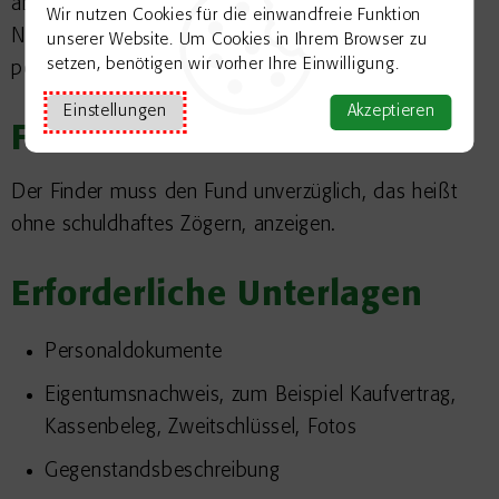
abgegeben wurde (sogenannte
Wir nutzen Cookies für die einwandfreie Funktion
Negativbescheinigung). Wenden Sie sich dazu
unserer Website. Um Cookies in Ihrem Browser zu
setzen, benötigen wir vorher Ihre Einwilligung.
persönlich an die zuständige Stelle.
Einstellungen
Akzeptieren
Fristen
Der Finder muss den Fund unverzüglich, das heißt
ohne schuldhaftes Zögern, anzeigen.
Erforderliche Unterlagen
Personaldokumente
Eigentumsnachweis, zum Beispiel Kaufvertrag,
Kassenbeleg, Zweitschlüssel, Fotos
Gegenstandsbeschreibung