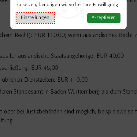
svertretung oder von ihr beauftragte Vertrauensanwälti
zu setzen, benötigen wir vorher Ihre Einwilligung.
Einstellungen
Akzeptieren
dischem Recht): EUR 110,00;
wenn ausländisches Recht z
sses für ausländische Staatsangehörige: EUR 40,00
eschließung: EUR 45,00
 üblichen Dienstzeiten: EUR 110,00
deren Standesamt in Baden-Württemberg als dem Stand
oder bei Justizbehörden sind möglich, beispielsweise 
ltung.