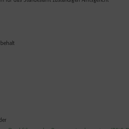
dem für das Standesamt zuständigen Amtsgericht
behalt
der