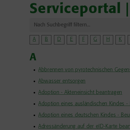
Serviceportal 
A
B
D
E
F
G
H
K
A
Abbrennen von pyrotechnischen Gegens
Abwasser entsorgen
Adoption - Akteneinsicht beantragen
Adoption eines ausländischen Kindes -
Adoption eines deutschen Kindes - B
Adressänderung auf der eID-Karte bea