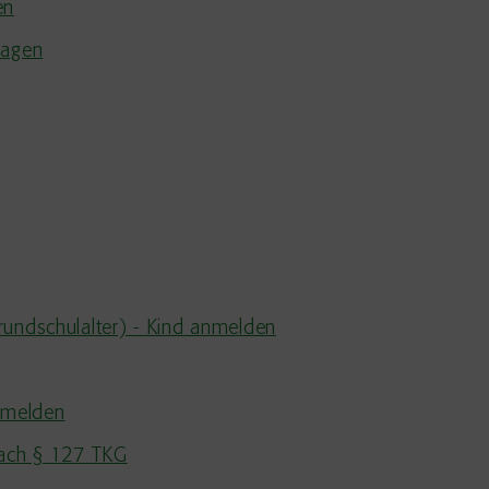
en
ragen
rundschulalter) - Kind anmelden
 melden
nach § 127 TKG