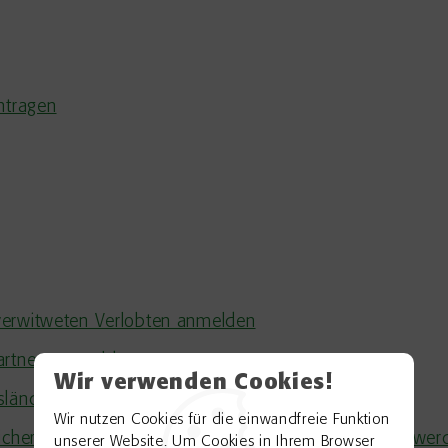
ntragen
verwitweten Verlobten anmelden
artnern anmelden
Wir verwenden Cookies!
usländischen Staatsangehörigen anmelden
Wir nutzen Cookies für die einwandfreie Funktion
icher Richter (Schöffen) beim Strafgericht - berufen wer
unserer Website. Um Cookies in Ihrem Browser