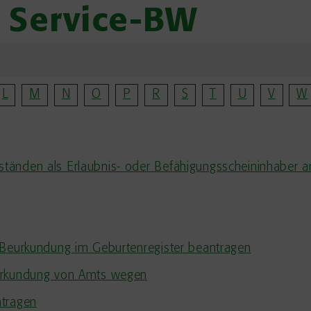
| Service-BW
L
M
N
O
P
R
S
T
U
V
W
tänden als Erlaubnis- oder Befähigungsscheininhaber a
 Beurkundung im Geburtenregister beantragen
eurkundung von Amts wegen
ntragen