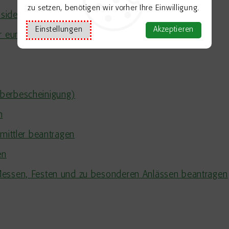
zu setzen, benötigen wir vorher Ihre Einwilligung.
sidenten beantragen
Einstellungen
Akzeptieren
er europäischer Bürger beantragen
berbescheinigung)
n
rmittler beantragen
en
Messen, Festen und zu besonderen Anlässen beantragen