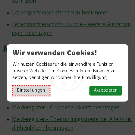
eantragen
Lebenspartnerschaftsnamen bestimmen
Lebenspartnerschaftsurkunde - weitere Ausfertigu
ngen beantragen
M
Wir verwenden Cookies!
Meldebescheinigung beantragen
Wir nutzen Cookies für die einwandfreie Funktion
unserer Website. Um Cookies in Ihrem Browser zu
Melderegister - Auskunft beantragen (einfach)
setzen, benötigen wir vorher Ihre Einwilligung.
Melderegister - Auskunft beantragen (erweitert)
Einstellungen
Akzeptieren
Melderegister - Auskunftssperre beantragen
Melderegister - Gruppenauskunft beantragen
Melderegister - Übermittlungssperre bei Alters- un
d Ehejubiläen beantragen