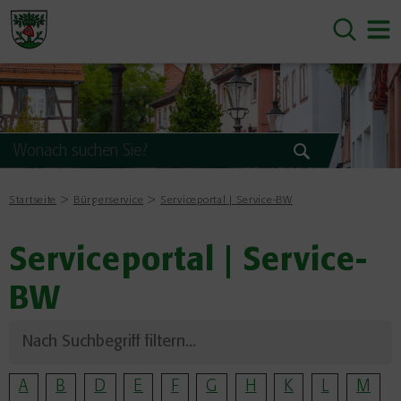
Startseite
Bürgerservice
Serviceportal | Service-BW
Serviceportal | Service-
BW
A
B
D
E
F
G
H
K
L
M