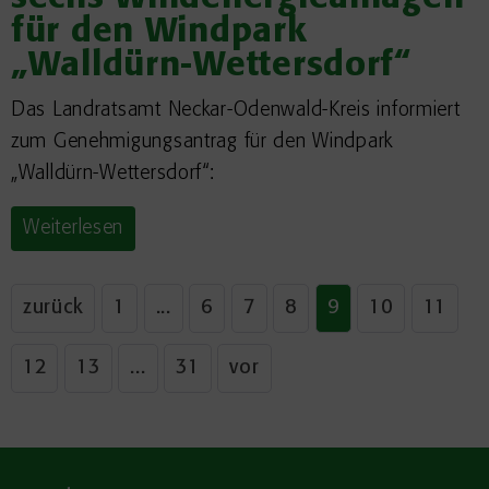
für den Windpark
„Walldürn-Wettersdorf“
Das Landratsamt Neckar-Odenwald-Kreis informiert
zum Genehmigungsantrag für den Windpark
„Walldürn-Wettersdorf“:
Weiterlesen
zurück
1
...
6
7
8
9
10
11
12
13
...
31
vor