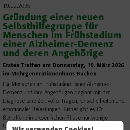
19.02.2026
Gründung einer neuen
Selbsthilfegruppe für
Menschen im Frühstadium
einer Alzheimer-Demenz
und deren Angehörige
Erstes Treffen am Donnerstag, 19. März 2026
im Mehrgenerationenhaus Buchen
Für Menschen im Frühstadium einer Alzheimer-
Demenz und ihre Angehörigen beginnt mit der
Diagnose eine Zeit voller Fragen, Unsicherheiten und
emotionaler Belastungen. Bisher gibt es für
Betroffene in dieser frühen Phase nur wenige
Unterstützungsangebote.
Wir verwenden Cookies!