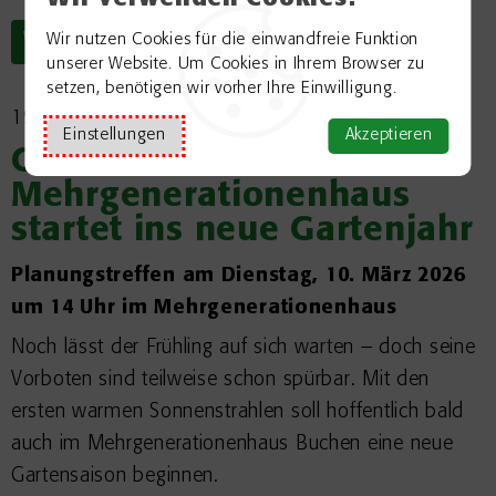
Weiterlesen
Wir nutzen Cookies für die einwandfreie Funktion
unserer Website. Um Cookies in Ihrem Browser zu
setzen, benötigen wir vorher Ihre Einwilligung.
19.02.2026
Einstellungen
Akzeptieren
Gartentreff beim
Mehrgenerationenhaus
startet ins neue Gartenjahr
Planungstreffen am Dienstag, 10. März 2026
um 14 Uhr im Mehrgenerationenhaus
Noch lässt der Frühling auf sich warten – doch seine
Vorboten sind teilweise schon spürbar. Mit den
ersten warmen Sonnenstrahlen soll hoffentlich bald
auch im Mehrgenerationenhaus Buchen eine neue
Gartensaison beginnen.