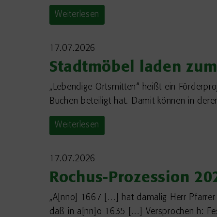
Weiterlesen
17.07.2026
Stadtmöbel laden zum
„Lebendige Ortsmitten“ heißt ein Förderp
Buchen beteiligt hat. Damit können in dere
Weiterlesen
17.07.2026
Rochus-Prozession 20
„A[nno] 1667 […] hat damalig Herr Pfarrer
daß in a[nn]o 1635 […] Versprochen h: Fes