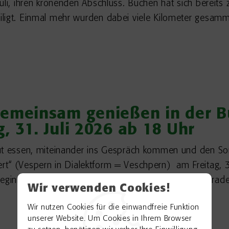
uli, ihren krönenden Abschluss. Buchen hat sich bereits
iligt. Einmal mehr wurden dabei viele Kilometer gesa
Gemeinsam genießen in der 
, 31. Juli 2026 ab 18 Uhr
gut essen, miteinander ins Gespräch kommen und den S
t“ (Vespern in Dialektform = Veschpern) am Freitag, 31
u Beginn um 18 Uhr auch die Prämierung für das Stadtrade
Wir verwenden Cookies!
Wir nutzen Cookies für die einwandfreie Funktion
unserer Website. Um Cookies in Ihrem Browser