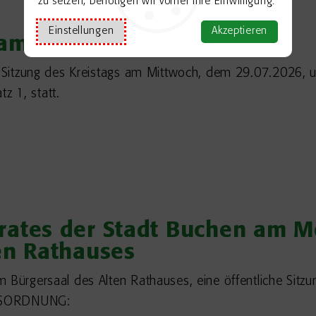
zu setzen, benötigen wir vorher Ihre Einwilligung.
Einstellungen
Akzeptieren
 am 29.07.2026
te Sitzung des Kreistags am Mittwoch, dem 29.07.2026, u
z 1, statt.
ates der Stadt Buchen am Mo
en Rathauses
 Bürgersaal des Alten Rathauses, eine öffentliche Sitzu
AGESORDNUNG: