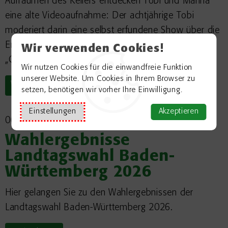
Aufräumen des Kellers entdecken Tobi und Marina
eine alte Videoaufnahme: Der achtjährige Tobi
moderiert darin eine selbst erfundene Show über die
Erde in unseren Böden – und stellt seine allererste
Wir verwenden Cookies!
„Checker-Frage“:
Wir nutzen Cookies für die einwandfreie Funktion
unserer Website. Um Cookies in Ihrem Browser zu
Weiterlesen
setzen, benötigen wir vorher Ihre Einwilligung.
Einstellungen
Akzeptieren
06.03.2026
Wahlergebnisse
Landtagswahl Baden-
Württemberg 2026
Hier gelangen Sie zu den Wahlergebnissen der
Landtagswahl Baden-Württemberg 2026.