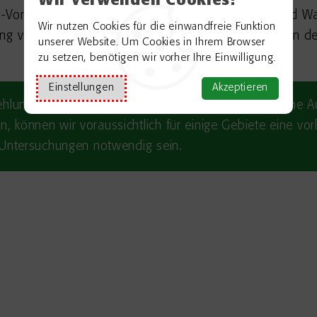
Wir verwenden Cookies!
Vorgaben eine rechtliche Trennung von Erdgas- und Wa
Wir nutzen Cookies für die einwandfreie Funktion
ng verhindern. Auch Wasserstoffinselnetze könnten in d
unserer Website. Um Cookies in Ihrem Browser
zu setzen, benötigen wir vorher Ihre Einwilligung.
Einstellungen
Akzeptieren
hlung können wir daher zum aktuellen Zeitpunkt keine A
können wir voraussichtlich für einige Gebiete eine vor
e Untersuchungen notwendig sein.