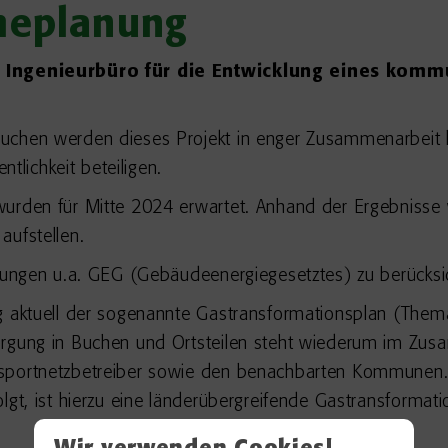
eplanung
 Ingenieurbüro für die Entwicklung eines komm
Buchen werden dieses Projekt in enger Zusammenarbeit 
ntlichkeit beteiligen.
wurden für Mitte 2024 erwartet. Anhand der Ergebnisse 
aufstellen.
klungen u.a. GEG (Gebäudeenergiegesetztes) zu berücksi
 aktuell der sogenannte Gastransformationsplan (Thema
orgung in Buchen und Ortsteilen steht wiederum im Zu
nsportnetzbetreiber sowie den benachbarten Kommunen.
lgt, ist hierzu eine länderübergreifende Gastransformatio