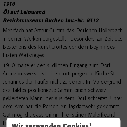
1910
Öl auf Leinwand
Bezirksmuseum Buchen Inv.-Nr. 8312
Mehrfach hat Arthur Grimm das Dörfchen Hollerbach
in seinen Werken dargestellt - besonders zur Zeit des
Bestehens des Künstlerortes vor dem Beginn des
Ersten Weltkrieges.
1910 malte er den südlichen Eingang zum Dorf.
Ausnahmsweise ist die so ortsprägende Kirche St.
Johannes der Täufer nicht zu sehen. Im Vordergrund
des Bildes positionierte Grimm einen schwarz
gekleideten Mann, der aus dem Dorf schreitet. Unter
dem Arm hat die Person ein Jagdgewehr geklemmt.
Gut möglich, dass Grimm hier seinen Malerfreund
Franz Wallischeck porträtierte, der damals die
Wir verwenden Cookies!