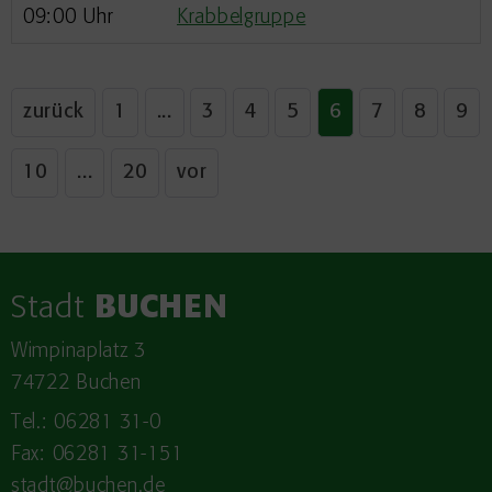
09:00 Uhr
Krabbelgruppe
zurück
1
...
3
4
5
6
7
8
9
10
...
20
vor
Stadt
BUCHEN
Wimpinaplatz 3
74722 Buchen
Tel.: 06281 31-0
Fax: 06281 31-151
stadt@buchen.de