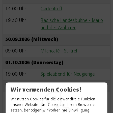
14:00 Uhr
Gartentreff
19:30 Uhr
Badische Landesbühne - Mario
und der Zauberer
30.09.2026 (Mittwoch)
09:00 Uhr
Milchcafé - Stilltreff
01.10.2026 (Donnerstag)
19:00 Uhr
Spieleabend für Neugierige
02.10.2026 (Freitag)
Wir verwenden Cookies!
14:00 Uhr
Begegnungscafé für geflüchtete
Wir nutzen Cookies für die einwandfreie Funktion
und einheimische Familien und
unserer Website. Um Cookies in Ihrem Browser zu
setzen, benötigen wir vorher Ihre Einwilligung.
Einzelpersonen