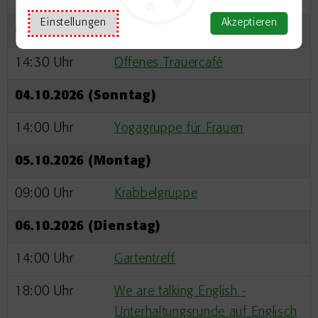
Einstellungen
Akzeptieren
03.10.2026 (Samstag)
14:30 Uhr
Offenes Trauercafé
04.10.2026 (Sonntag)
14:00 Uhr
Yogagruppe für Frauen
05.10.2026 (Montag)
09:00 Uhr
Krabbelgruppe
06.10.2026 (Dienstag)
14:00 Uhr
Gartentreff
18:00 Uhr
We are talking English -
Unterhaltungsrunde auf Englisch