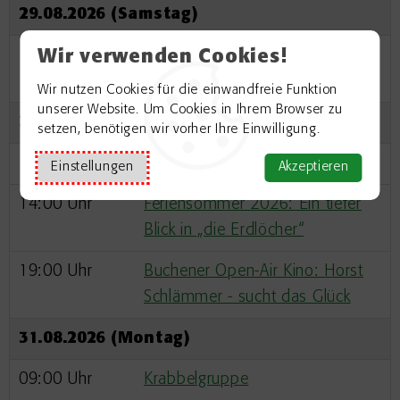
29.08.2026 (Samstag)
19:00 Uhr
Wir verwenden Cookies!
Buchener Open-Air Kino: Nur für
einen Tag
Wir nutzen Cookies für die einwandfreie Funktion
unserer Website. Um Cookies in Ihrem Browser zu
30.08.2026 (Sonntag)
setzen, benötigen wir vorher Ihre Einwilligung.
14:00 Uhr
Yogagruppe für Frauen
Einstellungen
Akzeptieren
14:00 Uhr
Feriensommer 2026: Ein tiefer
Blick in „die Erdlöcher“
19:00 Uhr
Buchener Open-Air Kino: Horst
Schlämmer - sucht das Glück
31.08.2026 (Montag)
09:00 Uhr
Krabbelgruppe