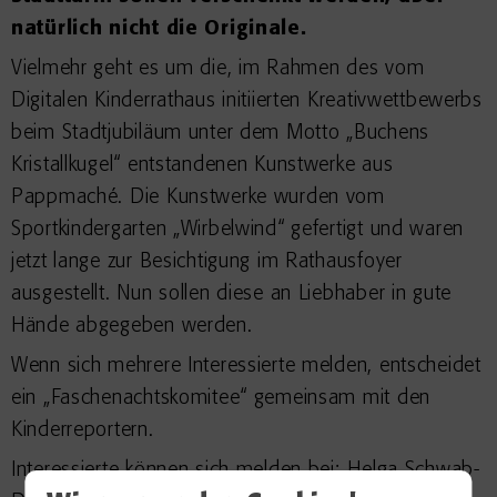
natürlich nicht die Originale.
Vielmehr geht es um die, im Rahmen des vom
Digitalen Kinderrathaus initiierten Kreativwettbewerbs
beim Stadtjubiläum unter dem Motto „Buchens
Kristallkugel“ entstandenen Kunstwerke aus
Pappmaché. Die Kunstwerke wurden vom
Sportkindergarten „Wirbelwind“ gefertigt und waren
jetzt lange zur Besichtigung im Rathausfoyer
ausgestellt. Nun sollen diese an Liebhaber in gute
Hände abgegeben werden.
Wenn sich mehrere Interessierte melden, entscheidet
ein „Faschenachtskomitee“ gemeinsam mit den
Kinderreportern.
Interessierte können sich melden bei: Helga Schwab-