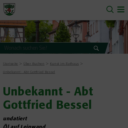
Startseite
Über Buchen
Kunst im Rathaus
Unbekannt - Abt Gottfried Bessel
Unbekannt - Abt
Gottfried Bessel
undatiert
Öl auf Leinwand