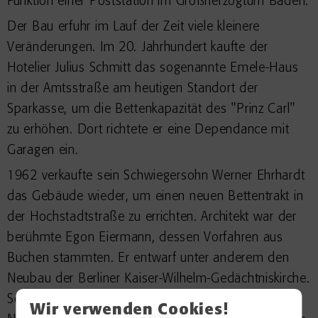
Funktion einer Poststation im Großherzogtum Baden.
Der Bau erfuhr im Lauf der Zeit viele kleinere
Veränderungen. Im 20. Jahrhundert kaufte der
Hotelier Julius Schmitt das sogenannte Emele-Haus
in der Amtsstraße am heutigen Standort der
Sparkasse, um die Bettenkapazität des "Prinz Carl"
zu erhöhen. Dort richtete er eine Dependance mit
Garagen ein.
1962 verkaufte sein Schwiegersohn Werner Ehrhardt
das Gebäude wieder, um einen neuen Bettentrakt in
der Hochstadtstraße zu errichten. Architekt war der
berühmte Egon Eiermann, dessen Vorfahren aus
Buchen stammten. Er entwarf unter anderem den
Neubau der Berliner Kaiser-Wilhelm-Gedächtniskirche.
Sowohl der historische "Prinz Carl" als auch der
Wir verwenden Cookies!