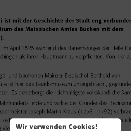
 ist mit der Geschichte der Stadt eng verbunde
ntrum des Mainzischen Amtes Buchen mit dem
).
im April 1525 während des Bauernkrieges der Helle H
hingen als ihren Hauptmann zu verpflichten. Von hier a
d- und baufrohen Mainzer Erzbischof Berthold von
te ist hier das Bezirksmuseum untergebracht, gegründe
nzer. Es beherbergt die reichhaltigste volkskundliche 
 Jahrhunderts lebte und wirkte der Gründer des Bezirks
ellmeister Joseph Martin Kraus (1756 - 1792) verbrach
 seitdem in städtischem Besitz. Heute sind hier Ausste
Wir verwenden Cookies!
Vleugels untergebracht.