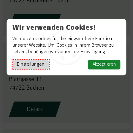
74722 Buchen-Hainstadt
Details
Wir verwenden Cookies!
Wir nutzen Cookies für die einwandfreie Funktion
unserer Website. Um Cookies in Ihrem Browser zu
setzen, benötigen wir vorher Ihre Einwilligung.
Kirchlicher Bauverein St.
Einstellungen
Akzeptieren
Oswald
Pfarrgasse 11
74722 Buchen
Details