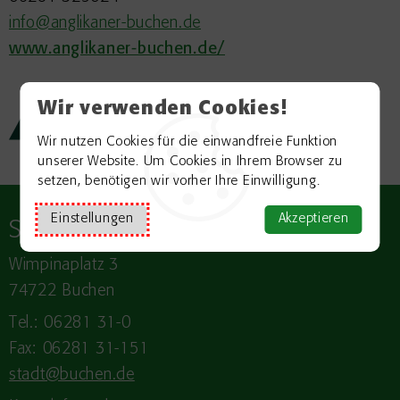
info@anglikaner-buchen.de
www.anglikaner-buchen.de/
Wir verwenden Cookies!
Zurück zur Übersicht
Wir nutzen Cookies für die einwandfreie Funktion
unserer Website. Um Cookies in Ihrem Browser zu
setzen, benötigen wir vorher Ihre Einwilligung.
Einstellungen
Akzeptieren
Stadt
BUCHEN
Wimpinaplatz 3
74722 Buchen
Tel.: 06281 31-0
Fax: 06281 31-151
stadt@buchen.de