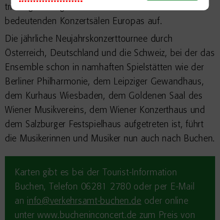
tritt regelmäßig bei renommierten Festivals sowie in
bedeutenden Konzertsälen Europas auf.
Die jährliche Neujahrskonzerttournee durch
Österreich, Deutschland und die Schweiz, bei der das
Ensemble schon in namhaften Spielstätten wie der
Berliner Philharmonie, dem Leipziger Gewandhaus,
dem Kurhaus Wiesbaden, dem Goldenen Saal des
Wiener Musikvereins, dem Wiener Konzerthaus und
dem Salzburger Festspielhaus aufgetreten ist, führt
die Musikerinnen und Musiker nun auch nach Buchen.
Karten gibt es bei der Tourist-Information
Buchen, Telefon 06281 2780 oder per E-Mail
an
info@verkehrsamt-buchen.de
oder online
unter www.bucheninconcert.de zum Preis von