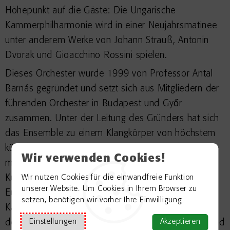
Höhepunkt auf die Gäste: Die Ungarische
Kammerphilharmonie wird in einer Neujahrsmatinee
unter anderem Werke von Johann Strauß, Antonin
Dvorak und Gioacchino Rossini spielen.
Dieses Orchester wurde 1999 von Professor Antal
Barnás gegründet und setzt sich aus Mitgliedern der
führenden Orchester in Budapest und Győr
zusammen. Unter der Leitung des Gründers hat sich
das Ensemble zu einem Klangkörper von höchstem
künstlerischem Niveau entwickelt; das Orchester ist
Wir verwenden Cookies!
mittlerweile ein fester Bestandteil der europäischen
Kulturszene und der ausgezeichnete Ruf in ganz
Wir nutzen Cookies für die einwandfreie Funktion
unserer Website. Um Cookies in Ihrem Browser zu
Europa ist absolut verdient. Die Ungarische
setzen, benötigen wir vorher Ihre Einwilligung.
Kammerphilharmonie musizierte unter anderem mit
den Wiener Sängerknaben im Wiener Musikverein und
Einstellungen
Akzeptieren