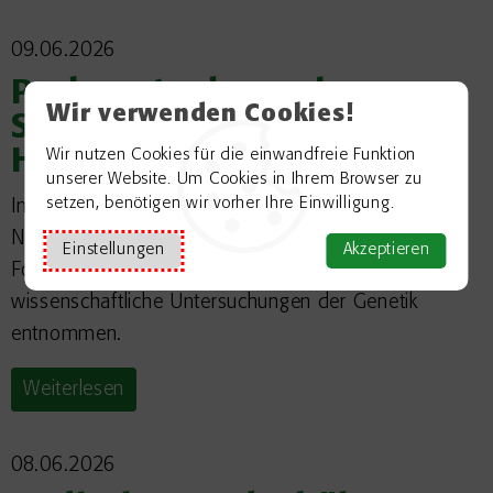
09.06.2026
Probeentnahmen im
Wir verwenden Cookies!
Stadtwald – Bereich
Hasenwald
Wir nutzen Cookies für die einwandfreie Funktion
unserer Website. Um Cookies in Ihrem Browser zu
setzen, benötigen wir vorher Ihre Einwilligung.
Im Hasenwald werden am Donnerstag, 11. Juni
Nadelproben der dortigen Schwarzkiefer von der
Einstellungen
Akzeptieren
Forstlichen Versuchsanstalt Freiburg für
wissenschaftliche Untersuchungen der Genetik
entnommen.
Weiterlesen
08.06.2026