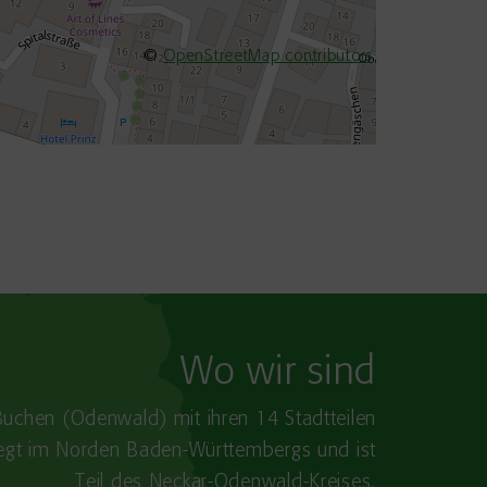
©
OpenStreetMap contributors
Wo wir sind
Buchen (Odenwald) mit ihren 14 Stadtteilen
iegt im Norden Baden-​Württembergs und ist
Teil des Neckar-Odenwald-Kreises.