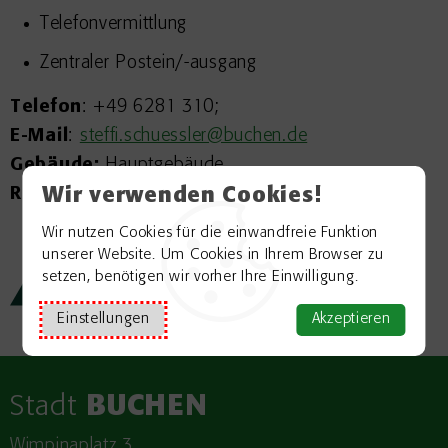
Telefonvermittlung
Zentraler Postein/-ausgang
Telefon
: +49 6281 310;
E-Mail
:
steffi.schuessler@buchen.de
Gebäude:
Hauptgebäude
Raum:
1a
Wir verwenden Cookies!
Wir nutzen Cookies für die einwandfreie Funktion
unserer Website. Um Cookies in Ihrem Browser zu
setzen, benötigen wir vorher Ihre Einwilligung.
← zurück zur Übersicht
Einstellungen
Akzeptieren
Stadt
BUCHEN
Wimpinaplatz 3