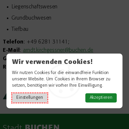
Liegenschaftswesen
Grundbuchwesen
Tiefbau
Telefon
: +49 6281 31141;
E-Mail
:
arndt.kirchgessner@buchen.de
Gebäude:
Hauptgebäude
Wir verwenden Cookies!
Raum:
39
Wir nutzen Cookies für die einwandfreie Funktion
unserer Website. Um Cookies in Ihrem Browser zu
setzen, benötigen wir vorher Ihre Einwilligung.
← zurück zur Übersicht
Einstellungen
Akzeptieren
Stadt
BUCHEN