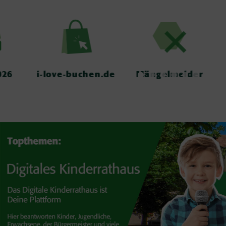
i‑love‑buchen.de
Mängelmelder
Bürger