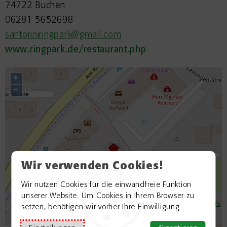
74722 Buchen
06281 5652698
santoriniringpark@gmail.com
www.ringpark.de/restaurant.php
+
−
Wir verwenden Cookies!
Wir nutzen Cookies für die einwandfreie Funktion
unserer Website. Um Cookies in Ihrem Browser zu
©
OpenStreetMap contributors
setzen, benötigen wir vorher Ihre Einwilligung.