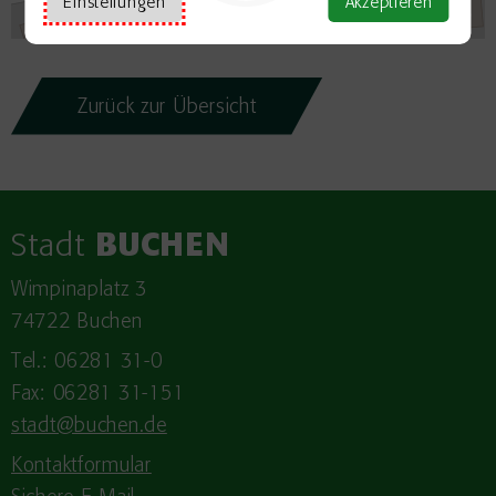
Einstellungen
Akzeptieren
Zurück zur Übersicht
Stadt
BUCHEN
Wimpinaplatz 3
74722 Buchen
Tel.: 06281 31-0
Fax: 06281 31-151
stadt@buchen.de
Kontaktformular