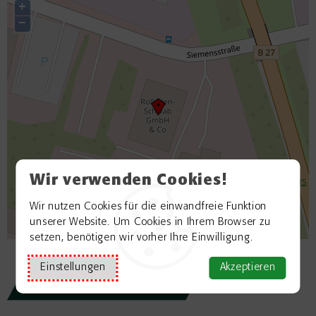
+
−
Wir verwenden Cookies!
©
OpenStreetMap contributors
Wir nutzen Cookies für die einwandfreie Funktion
unserer Website. Um Cookies in Ihrem Browser zu
setzen, benötigen wir vorher Ihre Einwilligung.
Einstellungen
Akzeptieren
Zurück zur Übersicht