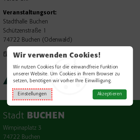
Veranstaltungsort:
Stadthalle Buchen
Schützenstraße 1
74722 Buchen (Odenwald)
Veranstaltung exportieren
Wir verwenden Cookies!
Wir nutzen Cookies für die einwandfreie Funktion
unserer Website. Um Cookies in Ihrem Browser zu
Zurück zur Übersicht
setzen, benötigen wir vorher Ihre Einwilligung.
Einstellungen
Akzeptieren
Stadt
BUCHEN
Wimpinaplatz 3
74722 Buchen