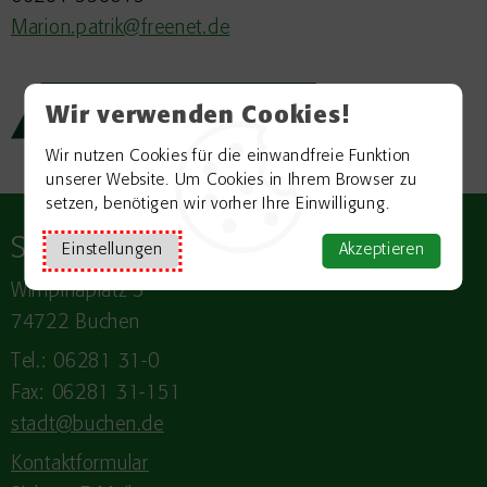
Marion.patrik@freenet.de
Zurück zur Übersicht
Wir verwenden Cookies!
Wir nutzen Cookies für die einwandfreie Funktion
unserer Website. Um Cookies in Ihrem Browser zu
setzen, benötigen wir vorher Ihre Einwilligung.
Stadt
BUCHEN
Einstellungen
Akzeptieren
Wimpinaplatz 3
74722 Buchen
Tel.: 06281 31-0
Fax: 06281 31-151
stadt@buchen.de
Kontaktformular