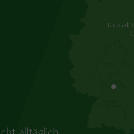
Die Stadt 
l
cht alltäglich