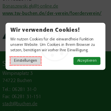
Bonaszewski.gk@t-online.de
www.tsv-buchen.de/der-verein/foerderverein/
Wir verwenden Cookies!
Zurück zur Übersicht
Wir nutzen Cookies für die einwandfreie Funktion
unserer Website. Um Cookies in Ihrem Browser zu
setzen, benötigen wir vorher Ihre Einwilligung.
Einstellungen
Akzeptieren
Stadt
BUCHEN
Wimpinaplatz 3
74722 Buchen
Tel.: 06281 31-0
Fax: 06281 31-151
stadt@buchen.de