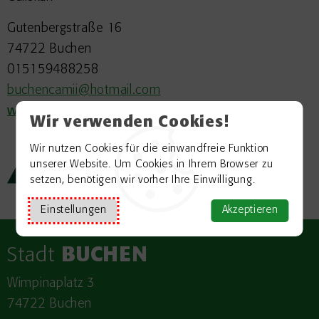
Gutenbergstraße 16
74722 Buchen
015159488258
buchencamii@hotmail.com
www.ditib-buchen.de/
Wir verwenden Cookies!
Wir nutzen Cookies für die einwandfreie Funktion
Zurück zur Übersicht
unserer Website. Um Cookies in Ihrem Browser zu
setzen, benötigen wir vorher Ihre Einwilligung.
Einstellungen
Akzeptieren
Stadt
BUCHEN
Wimpinaplatz 3
74722 Buchen