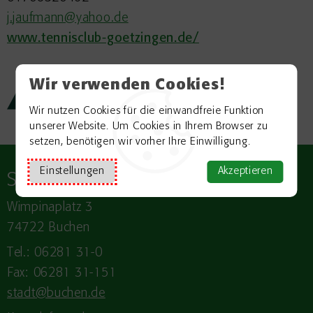
j.jaufmann@yahoo.de
www.tennisclub-goetzingen.de/
Wir verwenden Cookies!
Zurück zur Übersicht
Wir nutzen Cookies für die einwandfreie Funktion
unserer Website. Um Cookies in Ihrem Browser zu
setzen, benötigen wir vorher Ihre Einwilligung.
Einstellungen
Akzeptieren
Stadt
BUCHEN
Wimpinaplatz 3
74722 Buchen
Tel.: 06281 31-0
Fax: 06281 31-151
stadt@buchen.de