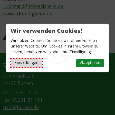
1.vorstand@tcboedigheim.de
www.tcboedigheim.de
Wir verwenden Cookies!
Zurück zur Übersicht
Wir nutzen Cookies für die einwandfreie Funktion
unserer Website. Um Cookies in Ihrem Browser zu
setzen, benötigen wir vorher Ihre Einwilligung.
Einstellungen
Akzeptieren
Stadt
BUCHEN
Wimpinaplatz 3
74722 Buchen
Tel.: 06281 31-0
Fax: 06281 31-151
stadt@buchen.de