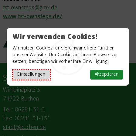
tsf-ownsteps@gmx.de
www.tsf-ownsteps.de/
Wir verwenden Cookies!
Zurück zur Übersicht
Wir nutzen Cookies für die einwandfreie Funktion
unserer Website. Um Cookies in Ihrem Browser zu
setzen, benötigen wir vorher Ihre Einwilligung.
Einstellungen
Akzeptieren
Stadt
BUCHEN
Wimpinaplatz 3
74722 Buchen
Tel.: 06281 31-0
Fax: 06281 31-151
stadt@buchen.de