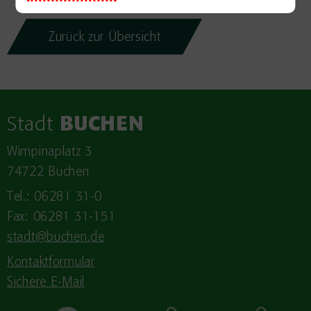
Zurück zur Übersicht
Stadt
BUCHEN
Wimpinaplatz 3
74722 Buchen
Tel.: 06281 31-0
Fax: 06281 31-151
stadt@buchen.de
Kontaktformular
Sichere E-Mail