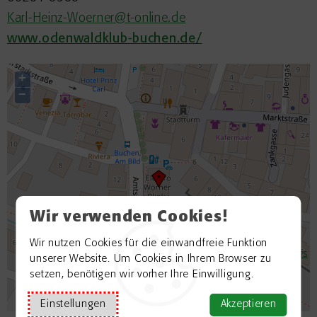
Karl-Heinz-Woerner@t-online.de
www.odenwaldklub-buchen.de/
+
−
Wir verwenden Cookies!
Wir nutzen Cookies für die einwandfreie Funktion
©
OpenStreetMap contributors
unserer Website. Um Cookies in Ihrem Browser zu
setzen, benötigen wir vorher Ihre Einwilligung.
Einstellungen
Akzeptieren