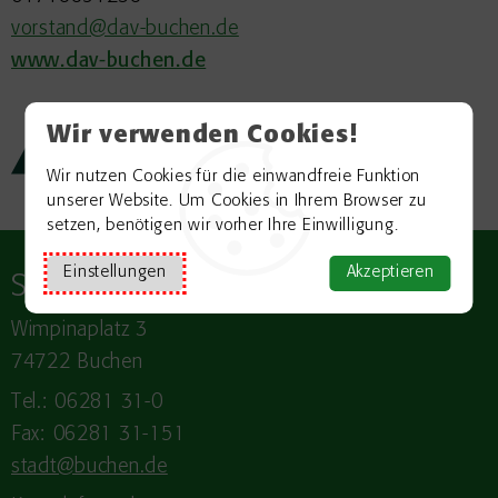
vorstand@dav-buchen.de
www.dav-buchen.de
Wir verwenden Cookies!
Zurück zur Übersicht
Wir nutzen Cookies für die einwandfreie Funktion
unserer Website. Um Cookies in Ihrem Browser zu
setzen, benötigen wir vorher Ihre Einwilligung.
Einstellungen
Akzeptieren
Stadt
BUCHEN
Wimpinaplatz 3
74722 Buchen
Tel.: 06281 31-0
Fax: 06281 31-151
stadt@buchen.de