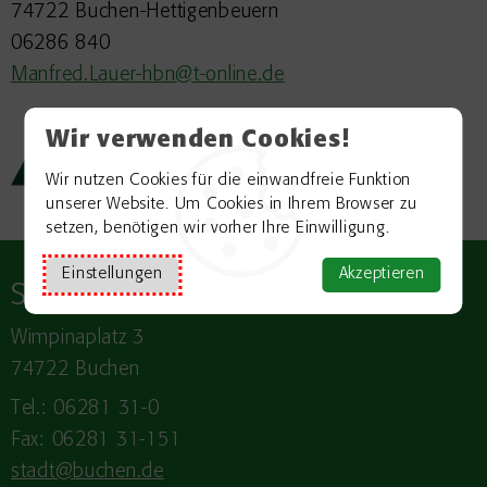
74722 Buchen-Hettigenbeuern
06286 840
Manfred.Lauer-hbn@t-online.de
Wir verwenden Cookies!
Zurück zur Übersicht
Wir nutzen Cookies für die einwandfreie Funktion
unserer Website. Um Cookies in Ihrem Browser zu
setzen, benötigen wir vorher Ihre Einwilligung.
Einstellungen
Akzeptieren
Stadt
BUCHEN
Wimpinaplatz 3
74722 Buchen
Tel.: 06281 31-0
Fax: 06281 31-151
stadt@buchen.de