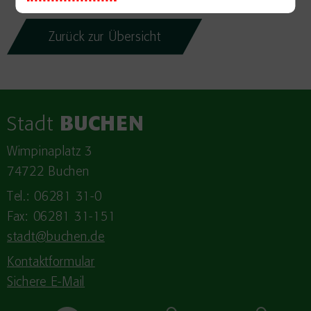
Zurück zur Übersicht
Stadt
BUCHEN
Wimpinaplatz 3
74722 Buchen
Tel.: 06281 31-0
Fax: 06281 31-151
stadt@buchen.de
Kontaktformular
Sichere E-Mail