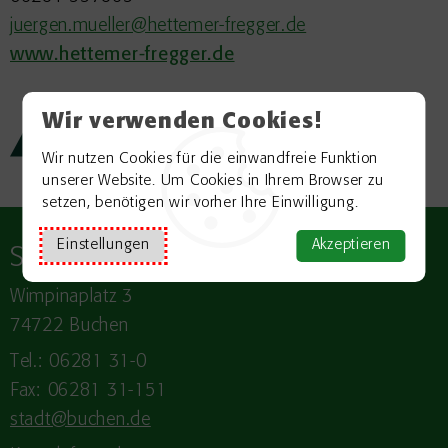
juergen.mueller@hettemer-fregger.de
www.hettemer-fregger.de
Wir verwenden Cookies!
Zurück zur Übersicht
Wir nutzen Cookies für die einwandfreie Funktion
unserer Website. Um Cookies in Ihrem Browser zu
setzen, benötigen wir vorher Ihre Einwilligung.
Einstellungen
Akzeptieren
Stadt
BUCHEN
Wimpinaplatz 3
74722 Buchen
Tel.: 06281 31-0
Fax: 06281 31-151
stadt@buchen.de