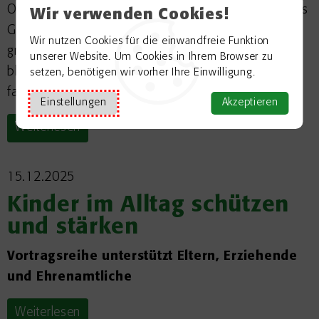
Odenwälder Kulturlandschaft ein unverwechselbares
Wir verwenden Cookies!
Gesicht. Die typischen hochstämmigen und
Wir nutzen Cookies für die einwandfreie Funktion
großkronigen Obstbäume verschiedener Arten
unserer Website. Um Cookies in Ihrem Browser zu
bleiben aber nur mit einem regelmäßigen und
setzen, benötigen wir vorher Ihre Einwilligung.
fachgerechten Baumschnitt stabil und vital.
Einstellungen
Akzeptieren
Weiterlesen
15.12.2025
Kinder im Alltag schützen
und stärken
Vortragsreihe unterstützt Eltern, Erziehende
und Ehrenamtliche
Weiterlesen