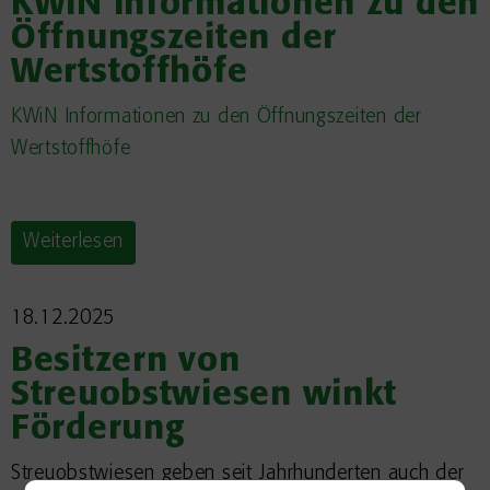
KWiN Informationen zu den
Öffnungszeiten der
Wertstoffhöfe
KWiN Informationen zu den Öffnungszeiten der
Wertstoffhöfe
Weiterlesen
18.12.2025
Besitzern von
Streuobstwiesen winkt
Förderung
Streuobstwiesen geben seit Jahrhunderten auch der